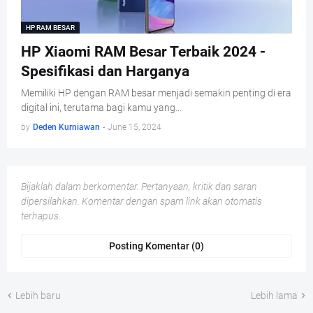
HP RAM BESAR
HP Xiaomi RAM Besar Terbaik 2024 -
Spesifikasi dan Harganya
Memiliki HP dengan RAM besar menjadi semakin penting di era
digital ini, terutama bagi kamu yang…
by
Deden Kurniawan
-
June 15, 2024
Bijaklah dalam berkomentar. Pertanyaan, kritik dan saran
dipersilahkan. Komentar dengan spam link akan otomatis
terhapus.
Posting Komentar (0)
Lebih baru
Lebih lama