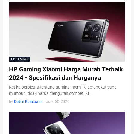
HP GAMING
HP Gaming Xiaomi Harga Murah Terbaik
2024 - Spesifikasi dan Harganya
Ketika berbicara tentang gaming, memiliki perangkat yang
mumpuni tidak harus menguras dompet. Xi…
by
Deden Kurniawan
-
June 30, 2024