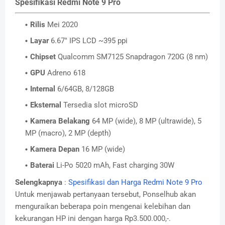
Spesifikasi Redmi Note 9 Pro
Rilis
Mei 2020
Layar
6.67" IPS LCD ~395 ppi
Chipset
Qualcomm SM7125 Snapdragon 720G (8 nm)
GPU
Adreno 618
Internal
6/64GB, 8/128GB
Eksternal
Tersedia slot microSD
Kamera Belakang
64 MP (wide), 8 MP (ultrawide), 5
MP (macro), 2 MP (depth)
Kamera Depan
16 MP (wide)
Baterai
Li-Po 5020 mAh, Fast charging 30W
Selengkapnya
:
Spesifikasi dan Harga Redmi Note 9 Pro
Untuk menjawab pertanyaan tersebut, Ponselhub akan
menguraikan beberapa poin mengenai kelebihan dan
kekurangan HP ini dengan harga Rp3.500.000,-.