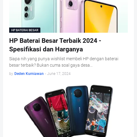
HP BATERAI BESAR
HP Baterai Besar Terbaik 2024 -
Spesifikasi dan Harganya
Siapa nih yang punya wishlist membeli HP dengan baterai
besar terbaik? Bukan cuma soal gaya desa…
by
Deden Kurniawan
-
June 17, 2024