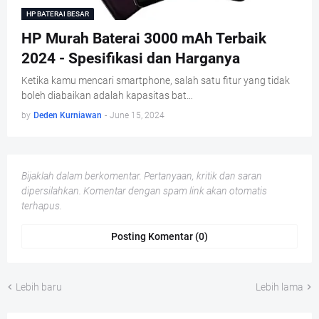
HP BATERAI BESAR
HP Murah Baterai 3000 mAh Terbaik
2024 - Spesifikasi dan Harganya
Ketika kamu mencari smartphone, salah satu fitur yang tidak
boleh diabaikan adalah kapasitas bat…
by
Deden Kurniawan
-
June 15, 2024
Bijaklah dalam berkomentar. Pertanyaan, kritik dan saran
dipersilahkan. Komentar dengan spam link akan otomatis
terhapus.
Posting Komentar (0)
Lebih baru
Lebih lama