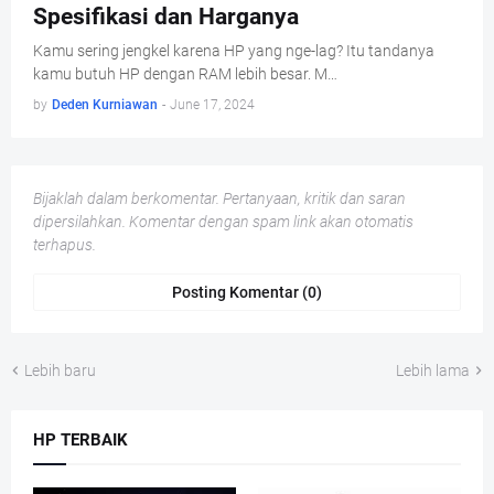
Spesifikasi dan Harganya
Kamu sering jengkel karena HP yang nge-lag? Itu tandanya
kamu butuh HP dengan RAM lebih besar. M…
by
Deden Kurniawan
-
June 17, 2024
Bijaklah dalam berkomentar. Pertanyaan, kritik dan saran
dipersilahkan. Komentar dengan spam link akan otomatis
terhapus.
Posting Komentar (0)
Lebih baru
Lebih lama
HP TERBAIK