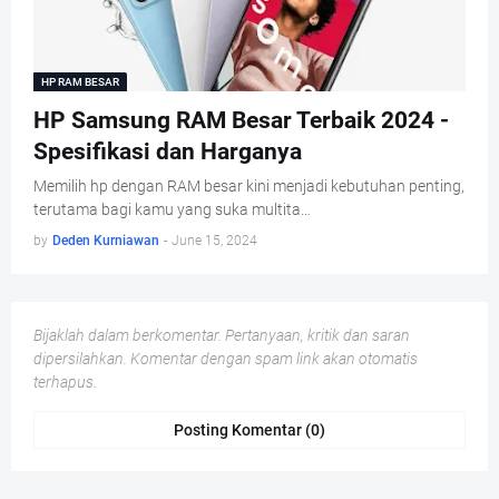
HP RAM BESAR
HP Samsung RAM Besar Terbaik 2024 -
Spesifikasi dan Harganya
Memilih hp dengan RAM besar kini menjadi kebutuhan penting,
terutama bagi kamu yang suka multita…
by
Deden Kurniawan
-
June 15, 2024
Bijaklah dalam berkomentar. Pertanyaan, kritik dan saran
dipersilahkan. Komentar dengan spam link akan otomatis
terhapus.
Posting Komentar (0)