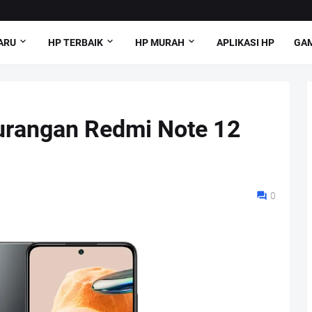
ARU
HP TERBAIK
HP MURAH
APLIKASI HP
GAM
urangan Redmi Note 12
0