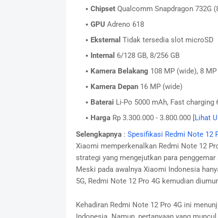
Chipset
Qualcomm Snapdragon 732G (
GPU
Adreno 618
Eksternal
Tidak tersedia slot microSD
Internal
6/128 GB, 8/256 GB
Kamera Belakang
108 MP (wide), 8 MP 
Kamera Depan
16 MP (wide)
Baterai
Li-Po 5000 mAh, Fast charging
Harga
Rp 3.300.000 - 3.800.000 [
Lihat 
Selengkapnya
:
Spesifikasi Redmi Note 12 
Xiaomi memperkenalkan Redmi Note 12 Pro 
strategi yang mengejutkan para penggemar 
Meski pada awalnya Xiaomi Indonesia han
5G, Redmi Note 12 Pro 4G kemudian diumumk
Kehadiran Redmi Note 12 Pro 4G ini menunj
Indonesia. Namun, pertanyaan yang muncul 