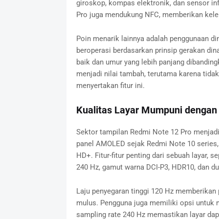
giroskop, kompas elektronik, dan sensor i
Pro juga mendukung NFC, memberikan kele
Poin menarik lainnya adalah penggunaan din
beroperasi berdasarkan prinsip gerakan di
baik dan umur yang lebih panjang dibanding
menjadi nilai tambah, terutama karena tid
menyertakan fitur ini.
Kualitas Layar Mumpuni dengan 
Sektor tampilan Redmi Note 12 Pro menjadi
panel AMOLED sejak Redmi Note 10 series, m
HD+. Fitur-fitur penting dari sebuah layar, s
240 Hz, gamut warna DCI-P3, HDR10, dan du
Laju penyegaran tinggi 120 Hz memberikan 
mulus. Pengguna juga memiliki opsi untuk m
sampling rate 240 Hz memastikan layar dap