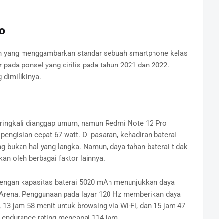
o
an yang menggambarkan standar sebuah smartphone kelas
pada ponsel yang dirilis pada tahun 2021 dan 2022.
 dimilikinya.
eringkali dianggap umum, namun Redmi Note 12 Pro
engisian cepat 67 watt. Di pasaran, kehadiran baterai
bukan hal yang langka. Namun, daya tahan baterai tidak
an oleh berbagai faktor lainnya.
dengan kapasitas baterai 5020 mAh menunjukkan daya
MArena. Penggunaan pada layar 120 Hz memberikan daya
 13 jam 58 menit untuk browsing via Wi-Fi, dan 15 jam 47
n endurance rating mencapai 114 jam.