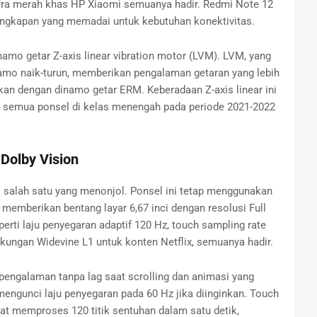
nfra merah khas HP Xiaomi semuanya hadir. Redmi Note 12
ngkapan yang memadai untuk kebutuhan konektivitas.
amo getar Z-axis linear vibration motor (LVM). LVM, yang
namo naik-turun, memberikan pengalaman getaran yang lebih
kan dengan dinamo getar ERM. Keberadaan Z-axis linear ini
ak semua ponsel di kelas menengah pada periode 2021-2022
Dolby Vision
 salah satu yang menonjol. Ponsel ini tetap menggunakan
emberikan bentang layar 6,67 inci dengan resolusi Full
eperti laju penyegaran adaptif 120 Hz, touch sampling rate
kungan Widevine L1 untuk konten Netflix, semuanya hadir.
pengalaman tanpa lag saat scrolling dan animasi yang
engunci laju penyegaran pada 60 Hz jika diinginkan. Touch
at memproses 120 titik sentuhan dalam satu detik,