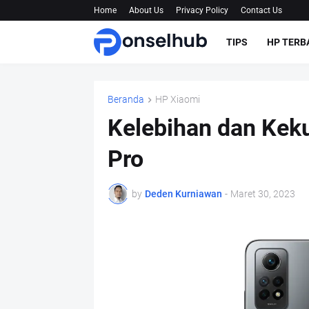
Home
About Us
Privacy Policy
Contact Us
TIPS
HP TERB
Beranda
HP Xiaomi
Kelebihan dan Kek
Pro
by
Deden Kurniawan
-
Maret 30, 2023