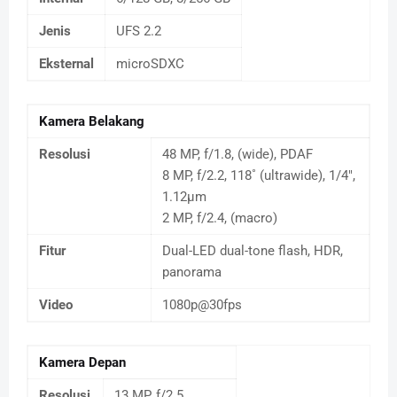
Jenis
UFS 2.2
Eksternal
microSDXC
Kamera Belakang
Resolusi
48 MP, f/1.8, (wide), PDAF
8 MP, f/2.2, 118˚ (ultrawide), 1/4",
1.12µm
2 MP, f/2.4, (macro)
Fitur
Dual-LED dual-tone flash, HDR,
panorama
Video
1080p@30fps
Kamera Depan
Resolusi
13 MP, f/2.5,