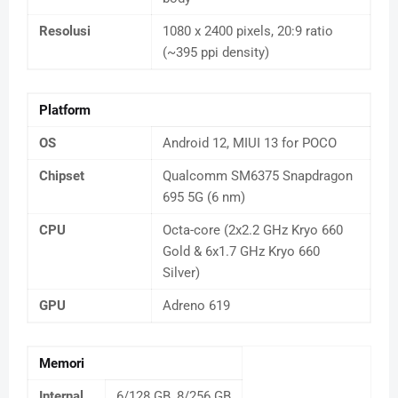
Resolusi
1080 x 2400 pixels, 20:9 ratio
(~395 ppi density)
Platform
OS
Android 12, MIUI 13 for POCO
Chipset
Qualcomm SM6375 Snapdragon
695 5G (6 nm)
CPU
Octa-core (2x2.2 GHz Kryo 660
Gold & 6x1.7 GHz Kryo 660
Silver)
GPU
Adreno 619
Memori
Internal
6/128 GB, 8/256 GB