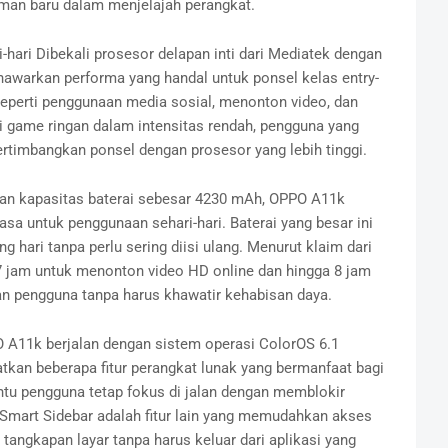
man baru dalam menjelajah perangkat.
-hari Dibekali prosesor delapan inti dari Mediatek dengan
awarkan performa yang handal untuk ponsel kelas entry-
 seperti penggunaan media sosial, menonton video, dan
 game ringan dalam intensitas rendah, pengguna yang
timbangkan ponsel dengan prosesor yang lebih tinggi.
gan kapasitas baterai sebesar 4230 mAh, OPPO A11k
sa untuk penggunaan sehari-hari. Baterai yang besar ini
hari tanpa perlu sering diisi ulang. Menurut klaim dari
7 jam untuk menonton video HD online dan hingga 8 jam
 pengguna tanpa harus khawatir kehabisan daya.
O A11k berjalan dengan sistem operasi ColorOS 6.1
tkan beberapa fitur perangkat lunak yang bermanfaat bagi
u pengguna tetap fokus di jalan dengan memblokir
. Smart Sidebar adalah fitur lain yang memudahkan akses
 tangkapan layar tanpa harus keluar dari aplikasi yang