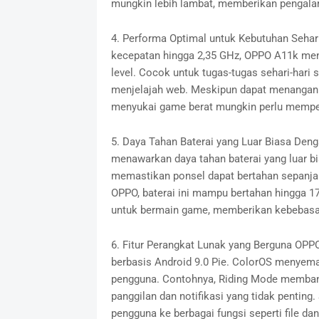
mungkin lebih lambat, memberikan pengala
4. Performa Optimal untuk Kebutuhan Sehari
kecepatan hingga 2,35 GHz, OPPO A11k men
level. Cocok untuk tugas-tugas sehari-hari
menjelajah web. Meskipun dapat menangani
menyukai game berat mungkin perlu memper
5. Daya Tahan Baterai yang Luar Biasa Den
menawarkan daya tahan baterai yang luar bia
memastikan ponsel dapat bertahan sepanjang 
OPPO, baterai ini mampu bertahan hingga 1
untuk bermain game, memberikan kebebasan
6. Fitur Perangkat Lunak yang Berguna OPP
berbasis Android 9.0 Pie. ColorOS menyema
pengguna. Contohnya, Riding Mode membant
panggilan dan notifikasi yang tidak penting
pengguna ke berbagai fungsi seperti file dan