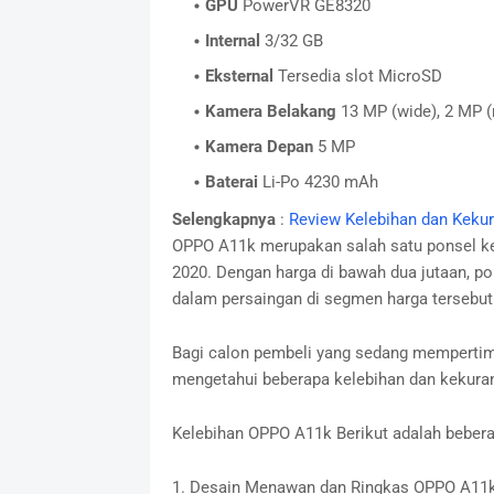
GPU
PowerVR GE8320
Internal
3/32 GB
Eksternal
Tersedia slot MicroSD
Kamera Belakang
13 MP (wide), 2 MP (
Kamera Depan
5 MP
Baterai
Li-Po 4230 mAh
Selengkapnya
:
Review Kelebihan dan Keku
OPPO A11k merupakan salah satu ponsel kel
2020. Dengan harga di bawah dua jutaan, pon
dalam persaingan di segmen harga tersebut
Bagi calon pembeli yang sedang memperti
mengetahui beberapa kelebihan dan kekura
Kelebihan OPPO A11k Berikut adalah bebera
1. Desain Menawan dan Ringkas OPPO A11k