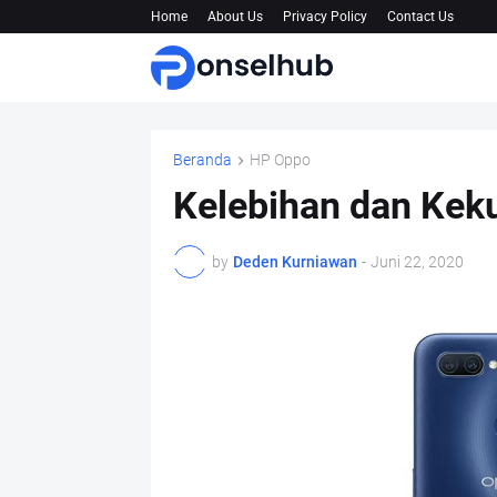
Home
About Us
Privacy Policy
Contact Us
Beranda
HP Oppo
Kelebihan dan Kek
by
Deden Kurniawan
-
Juni 22, 2020