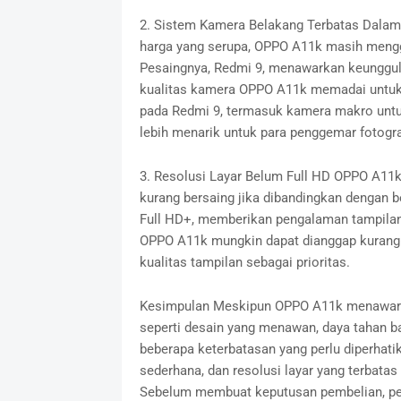
2. Sistem Kamera Belakang Terbatas Dalam 
harga yang serupa, OPPO A11k masih mengg
Pesaingnya, Redmi 9, menawarkan keunggul
kualitas kamera OPPO A11k memadai untuk f
pada Redmi 9, termasuk kamera makro untuk
lebih menarik untuk para penggemar fotogra
3. Resolusi Layar Belum Full HD OPPO A11k
kurang bersaing jika dibandingkan dengan b
Full HD+, memberikan pengalaman tampilan y
OPPO A11k mungkin dapat dianggap kurang
kualitas tampilan sebagai prioritas.
Kesimpulan Meskipun OPPO A11k menawarkan
seperti desain yang menawan, daya tahan ba
beberapa keterbatasan yang perlu diperhati
sederhana, dan resolusi layar yang terbata
Sebelum membuat keputusan pembelian, pen