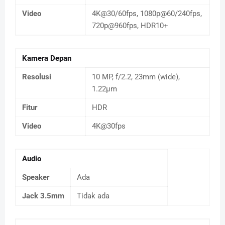
Video
4K@30/60fps, 1080p@60/240fps,
720p@960fps, HDR10+
Kamera Depan
Resolusi
10 MP, f/2.2, 23mm (wide),
1.22µm
Fitur
HDR
Video
4K@30fps
Audio
Speaker
Ada
Jack 3.5mm
Tidak ada