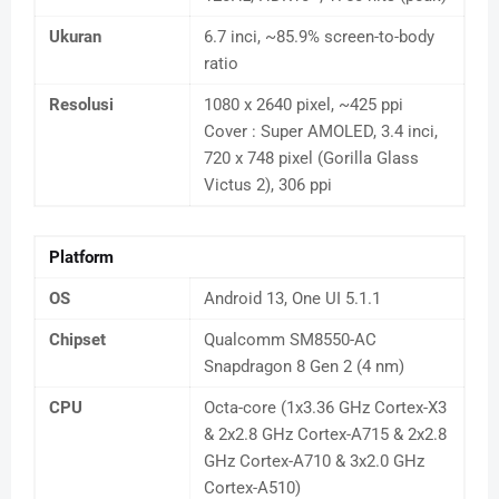
Ukuran
6.7 inci, ~85.9% screen-to-body
ratio
Resolusi
1080 x 2640 pixel, ~425 ppi
Cover : Super AMOLED, 3.4 inci,
720 x 748 pixel (Gorilla Glass
Victus 2), 306 ppi
Platform
OS
Android 13, One UI 5.1.1
Chipset
Qualcomm SM8550-AC
Snapdragon 8 Gen 2 (4 nm)
CPU
Octa-core (1x3.36 GHz Cortex-X3
& 2x2.8 GHz Cortex-A715 & 2x2.8
GHz Cortex-A710 & 3x2.0 GHz
Cortex-A510)