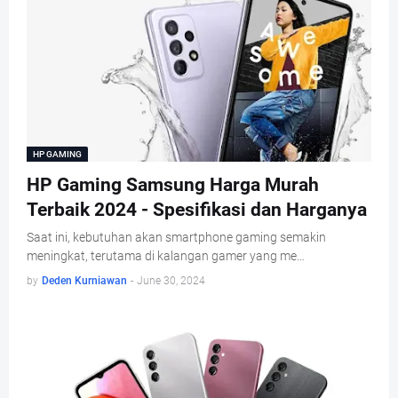
HP GAMING
HP Gaming Samsung Harga Murah
Terbaik 2024 - Spesifikasi dan Harganya
Saat ini, kebutuhan akan smartphone gaming semakin
meningkat, terutama di kalangan gamer yang me…
by
Deden Kurniawan
-
June 30, 2024