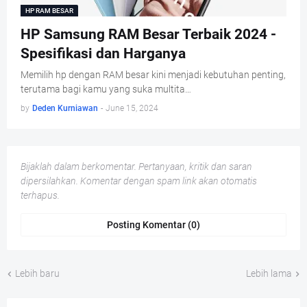
HP RAM BESAR
HP Samsung RAM Besar Terbaik 2024 -
Spesifikasi dan Harganya
Memilih hp dengan RAM besar kini menjadi kebutuhan penting,
terutama bagi kamu yang suka multita…
by
Deden Kurniawan
-
June 15, 2024
Bijaklah dalam berkomentar. Pertanyaan, kritik dan saran
dipersilahkan. Komentar dengan spam link akan otomatis
terhapus.
Posting Komentar (0)
Lebih baru
Lebih lama