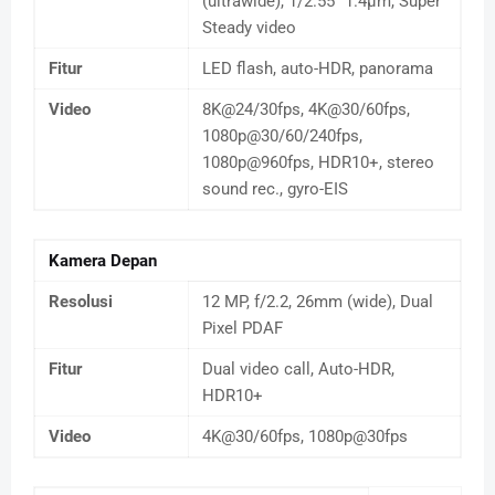
(ultrawide), 1/2.55" 1.4µm, Super
Steady video
Fitur
LED flash, auto-HDR, panorama
Video
8K@24/30fps, 4K@30/60fps,
1080p@30/60/240fps,
1080p@960fps, HDR10+, stereo
sound rec., gyro-EIS
Kamera Depan
Resolusi
12 MP, f/2.2, 26mm (wide), Dual
Pixel PDAF
Fitur
Dual video call, Auto-HDR,
HDR10+
Video
4K@30/60fps, 1080p@30fps