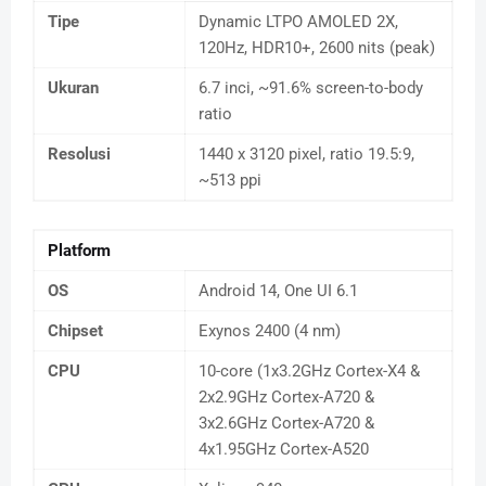
Tipe
Dynamic LTPO AMOLED 2X,
120Hz, HDR10+, 2600 nits (peak)
Ukuran
6.7 inci, ~91.6% screen-to-body
ratio
Resolusi
1440 x 3120 pixel, ratio 19.5:9,
~513 ppi
Platform
OS
Android 14, One UI 6.1
Chipset
Exynos 2400 (4 nm)
CPU
10-core (1x3.2GHz Cortex-X4 &
2x2.9GHz Cortex-A720 &
3x2.6GHz Cortex-A720 &
4x1.95GHz Cortex-A520