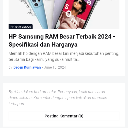
HP RAM BESAR
HP Samsung RAM Besar Terbaik 2024 -
Spesifikasi dan Harganya
Memilih hp dengan RAM besar kini menjadi kebutuhan penting,
terutama bagi kamu yang suka multita…
by
Deden Kurniawan
-
June 15, 2024
Bijaklah dalam berkomentar. Pertanyaan, kritik dan saran
dipersilahkan. Komentar dengan spam link akan otomatis
terhapus.
Posting Komentar (0)