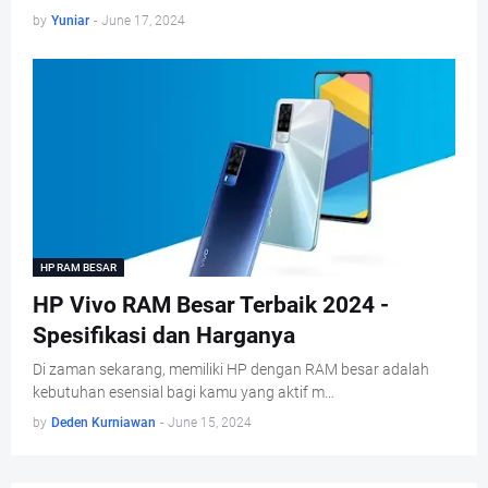
by
Yuniar
-
June 17, 2024
HP RAM BESAR
HP Vivo RAM Besar Terbaik 2024 -
Spesifikasi dan Harganya
Di zaman sekarang, memiliki HP dengan RAM besar adalah
kebutuhan esensial bagi kamu yang aktif m…
by
Deden Kurniawan
-
June 15, 2024