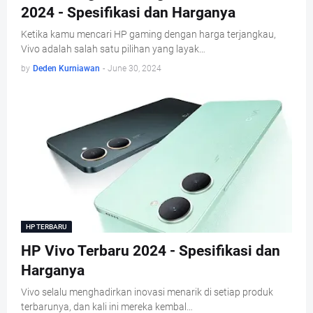
2024 - Spesifikasi dan Harganya
Ketika kamu mencari HP gaming dengan harga terjangkau,
Vivo adalah salah satu pilihan yang layak…
by
Deden Kurniawan
-
June 30, 2024
HP TERBARU
HP Vivo Terbaru 2024 - Spesifikasi dan
Harganya
Vivo selalu menghadirkan inovasi menarik di setiap produk
terbarunya, dan kali ini mereka kembal…