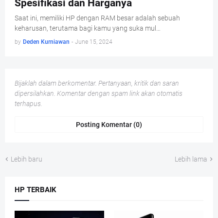
Spesifikasi dan Harganya
Saat ini, memiliki HP dengan RAM besar adalah sebuah
keharusan, terutama bagi kamu yang suka mul…
by
Deden Kurniawan
-
June 15, 2024
Bijaklah dalam berkomentar. Pertanyaan, kritik dan saran
dipersilahkan. Komentar dengan spam link akan otomatis
terhapus.
Posting Komentar (0)
Lebih baru
Lebih lama
HP TERBAIK