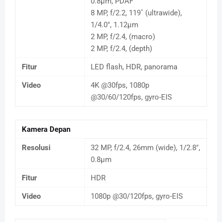
0.8µm, PDAF
8 MP, f/2.2, 119˚ (ultrawide),
1/4.0", 1.12µm
2 MP, f/2.4, (macro)
2 MP, f/2.4, (depth)
Fitur
LED flash, HDR, panorama
Video
4K @30fps, 1080p
@30/60/120fps, gyro-EIS
Kamera Depan
Resolusi
32 MP, f/2.4, 26mm (wide), 1/2.8",
0.8µm
Fitur
HDR
Video
1080p @30/120fps, gyro-EIS