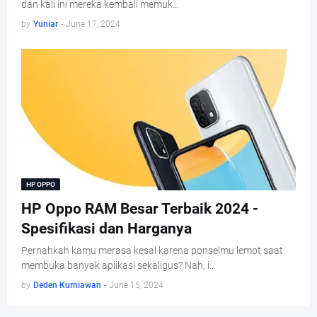
dan kali ini mereka kembali memuk…
by
Yuniar
-
June 17, 2024
HP OPPO
HP Oppo RAM Besar Terbaik 2024 -
Spesifikasi dan Harganya
Pernahkah kamu merasa kesal karena ponselmu lemot saat
membuka banyak aplikasi sekaligus? Nah, i…
by
Deden Kurniawan
-
June 15, 2024