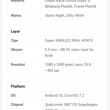
Material
Depan Kaca Gorilla Glass 5,
Belakang Plastik, Frame Plastik
Warna
Starry Night, Silky White
Layar
Tipe
Super AMOLED, 90Hz, HDR10
Ukuran
6.5 inci, ~88.3% rasio layar ke
body
Resolusi
1080 x 2400 pixel, rasio 20:9,
~402 ppi
Platform
OS
Android 10, ColorOS 7.2
Chipset
Qualcomm SM7125 Snapdragon