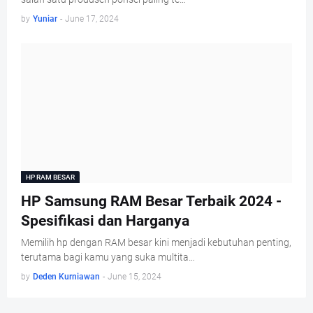
by
Yuniar
-
June 17, 2024
HP RAM BESAR
HP Samsung RAM Besar Terbaik 2024 -
Spesifikasi dan Harganya
Memilih hp dengan RAM besar kini menjadi kebutuhan penting,
terutama bagi kamu yang suka multita…
by
Deden Kurniawan
-
June 15, 2024