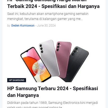
Terbaik 2024 - Spesifikasi dan Harganya
Saat ini, kebutuhan akan smartphone gaming semakin
meningkat, terutama di kalangan gamer yang me…
by
Deden Kurniawan
-
June 30, 2024
HP SAMSUNG
HP Samsung Terbaru 2024 - Spesifikasi
dan Harganya
Didirikan pada tahun 1969, Samsung Electronics kini menjadi
salah satu produsen ponsel paling te…