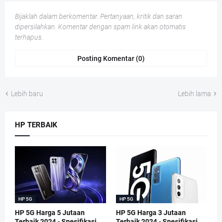
Bijaklah dalam berkomentar. Pertanyaan, kritik dan saran
dipersilahkan. Komentar dengan spam link akan otomatis
terhapus.
Posting Komentar (0)
Lebih baru
Lebih lama
HP TERBAIK
HP 5G
HP 5G
HP 5G Harga 5 Jutaan
HP 5G Harga 3 Jutaan
Terbaik 2024 - Spesifikasi
Terbaik 2024 - Spesifikasi