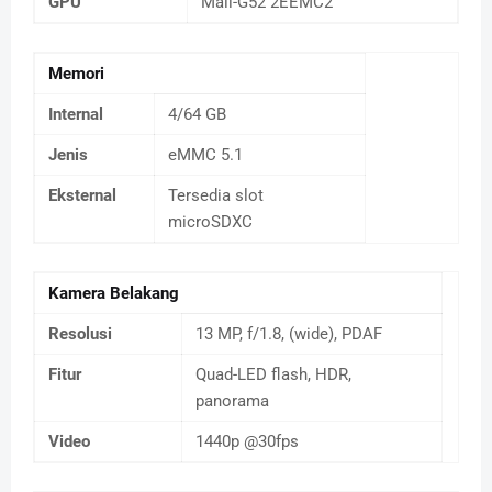
GPU
Mali-G52 2EEMC2
Memori
Internal
4/64 GB
Jenis
eMMC 5.1
Eksternal
Tersedia slot
microSDXC
Kamera Belakang
Resolusi
13 MP, f/1.8, (wide), PDAF
Fitur
Quad-LED flash, HDR,
panorama
Video
1440p @30fps