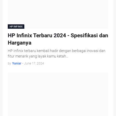
HP INFINIX
HP Infinix Terbaru 2024 - Spesifikasi dan
Harganya
HP Infinix terbaru kembali hadir dengan berbagai inovasi dan
fitur menarik yang layak kamu ketah…
by
Yuniar
-
June 17, 2024