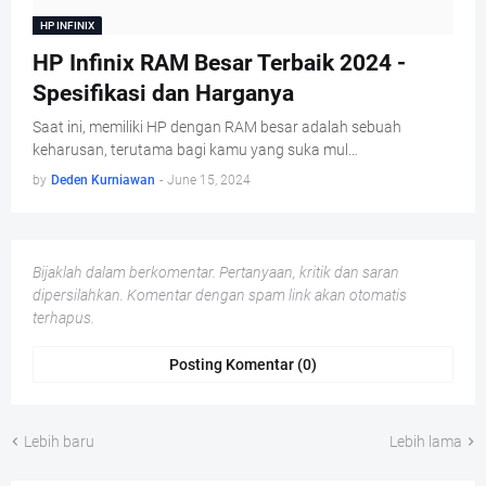
HP INFINIX
HP Infinix RAM Besar Terbaik 2024 -
Spesifikasi dan Harganya
Saat ini, memiliki HP dengan RAM besar adalah sebuah
keharusan, terutama bagi kamu yang suka mul…
by
Deden Kurniawan
-
June 15, 2024
Bijaklah dalam berkomentar. Pertanyaan, kritik dan saran
dipersilahkan. Komentar dengan spam link akan otomatis
terhapus.
Posting Komentar (0)
Lebih baru
Lebih lama