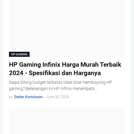
HP GAMING
HP Gaming Infinix Harga Murah Terbaik
2024 - Spesifikasi dan Harganya
Siapa bilang budget terbatas tidak bisa memboyong HP
gaming? Belakangan ini HP Infinix menempatk…
by
Deden Kurniawan
-
June 30, 2024