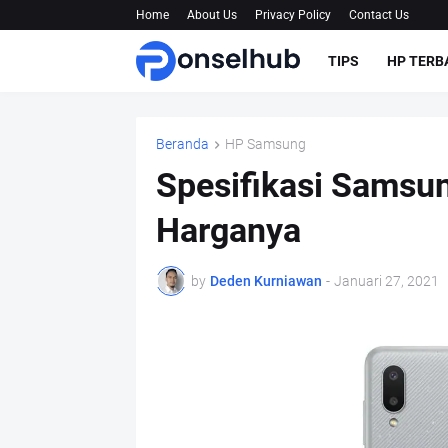
Home
About Us
Privacy Policy
Contact Us
TIPS
HP TERB
Beranda
HP Samsung
Spesifikasi Samsu
Harganya
by
Deden Kurniawan
-
Januari 27, 2021