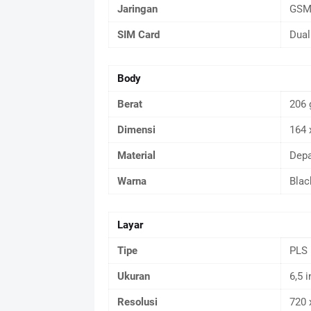
Jaringan
GSM,
SIM Card
Dual
Body
Berat
206 
Dimensi
164 
Material
Depa
Warna
Blac
Layar
Tipe
PLS 
Ukuran
6,5 
Resolusi
720 