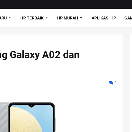
ARU
HP TERBAIK
HP MURAH
APLIKASI HP
GAM
ng Galaxy A02 dan
0