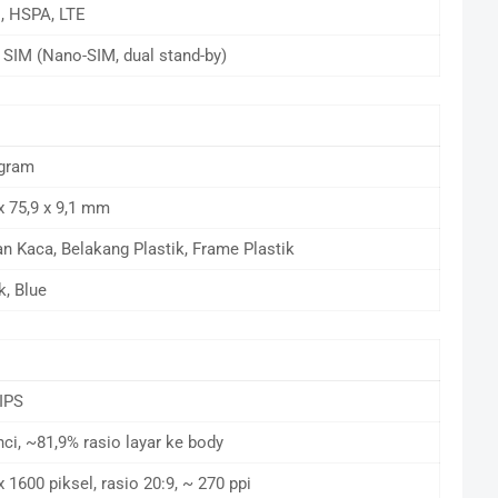
 HSPA, LTE
 SIM (Nano-SIM, dual stand-by)
gram
x 75,9 x 9,1 mm
n Kaca, Belakang Plastik, Frame Plastik
k, Blue
IPS
inci, ~81,9% rasio layar ke body
x 1600 piksel, rasio 20:9, ~ 270 ppi