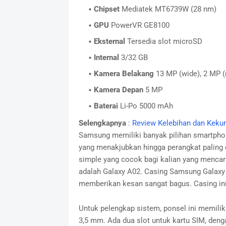
Chipset
Mediatek MT6739W (28 nm)
GPU
PowerVR GE8100
Eksternal
Tersedia slot microSD
Internal
3/32 GB
Kamera Belakang
13 MP (wide), 2 MP 
Kamera Depan
5 MP
Baterai
Li-Po 5000 mAh
Selengkapnya
:
Review Kelebihan dan Keku
Samsung memiliki banyak pilihan smartphone
yang menakjubkan hingga perangkat paling
simple yang cocok bagi kalian yang mencari
adalah Galaxy A02. Casing Samsung Galaxy A0
memberikan kesan sangat bagus. Casing in
Untuk pelengkap sistem, ponsel ini memili
3,5 mm. Ada dua slot untuk kartu SIM, deng